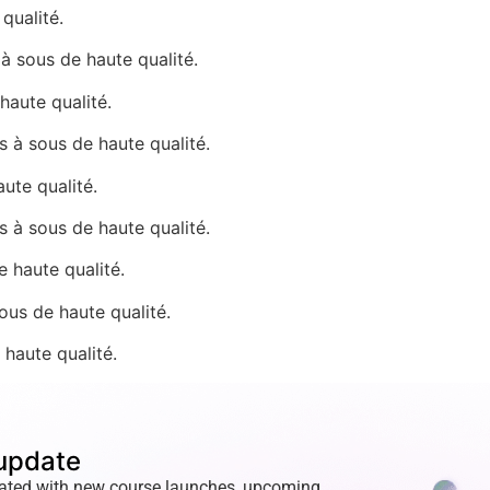
qualité.
à sous de haute qualité.
haute qualité.
s à sous de haute qualité.
ute qualité.
s à sous de haute qualité.
 haute qualité.
ous de haute qualité.
haute qualité.
update
ated with new course launches, upcoming