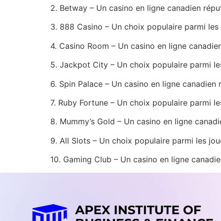
2. Betway – Un casino en ligne canadien réput
3. 888 Casino – Un choix populaire parmi les 
4. Casino Room – Un casino en ligne canadien
5. Jackpot City – Un choix populaire parmi le
6. Spin Palace – Un casino en ligne canadien 
7. Ruby Fortune – Un choix populaire parmi le
8. Mummy’s Gold – Un casino en ligne canadie
9. All Slots – Un choix populaire parmi les j
10. Gaming Club – Un casino en ligne canadie