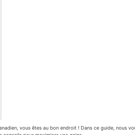
canadien, vous êtes au bon endroit ! Dans ce guide, nous vo