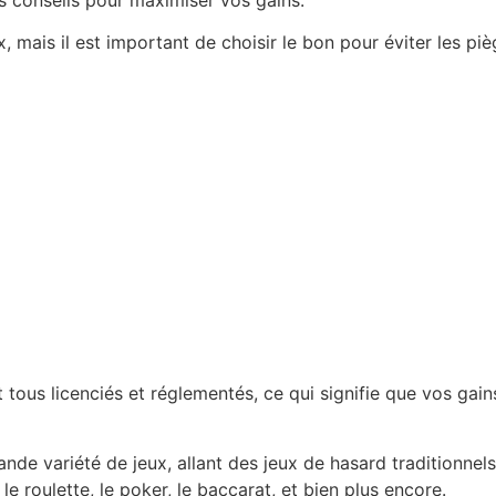
es conseils pour maximiser vos gains.
 mais il est important de choisir le bon pour éviter les pi
t tous licenciés et réglementés, ce qui signifie que vos gai
ande variété de jeux, allant des jeux de hasard traditionne
le roulette, le poker, le baccarat, et bien plus encore.