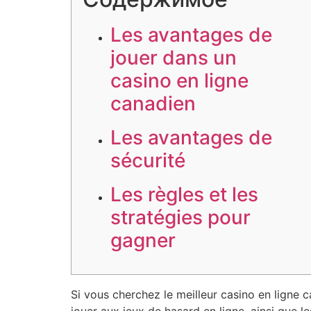
Les avantages de
jouer dans un
casino en ligne
canadien
Les avantages de
sécurité
Les règles et les
stratégies pour
gagner
Si vous cherchez le meilleur casino en ligne 