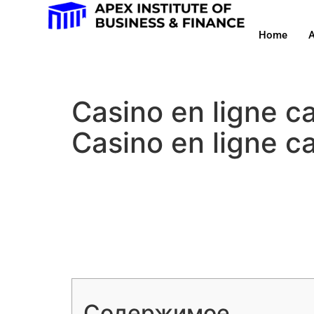
Home
A
Casino en ligne c
Casino en ligne c
Содержимое