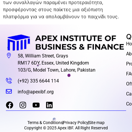
των συναλλαγών παραμένει προτεραιότητα,
προσφέροντας στους παίκτες μια αξιόπιστη
πλατφόρμα για να απολαμβάνουν το παιχνίδι τους.
Q
H
Ab
58, William Street, Grays
RM17 6DY, Essex, United Kingdom
Pr
103/G, Model Town, Lahore, Pakistan
FA
(+92) 335 6644 114
Of
info@apexibf.org
Ca
Co
Terms & Conditions
Privacy Policy
Site map
Copyright © 2025 Apex IBF. All Right Reserved