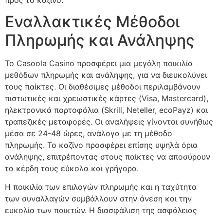
Εναλλακτικές Μέθοδοι
Πληρωμής και Ανάληψης
Το Casoola Casino προσφέρει μια μεγάλη ποικιλία
μεθόδων πληρωμής και ανάληψης, για να διευκολύνει
τους παίκτες. Οι διαθέσιμες μέθοδοι περιλαμβάνουν
πιστωτικές και χρεωστικές κάρτες (Visa, Mastercard),
ηλεκτρονικά πορτοφόλια (Skrill, Neteller, ecoPayz) και
τραπεζικές μεταφορές. Οι αναλήψεις γίνονται συνήθως
μέσα σε 24-48 ώρες, ανάλογα με τη μέθοδο
πληρωμής. Το καζίνο προσφέρει επίσης υψηλά όρια
ανάληψης, επιτρέποντας στους παίκτες να αποσύρουν
τα κέρδη τους εύκολα και γρήγορα.
Η ποικιλία των επιλογών πληρωμής και η ταχύτητα
των συναλλαγών συμβάλλουν στην άνεση και την
ευκολία των παικτών. Η διασφάλιση της ασφάλειας