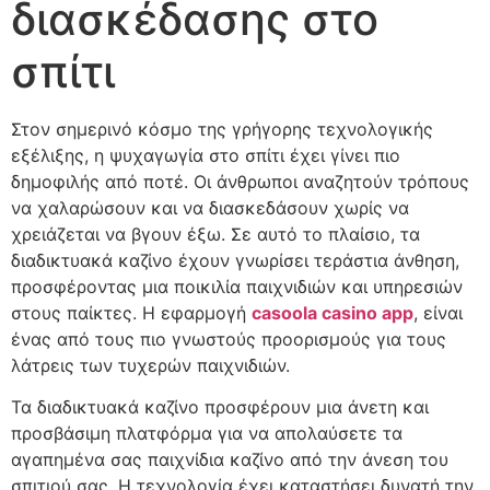
διασκέδασης στο
σπίτι
Στον σημερινό κόσμο της γρήγορης τεχνολογικής
εξέλιξης, η ψυχαγωγία στο σπίτι έχει γίνει πιο
δημοφιλής από ποτέ. Οι άνθρωποι αναζητούν τρόπους
να χαλαρώσουν και να διασκεδάσουν χωρίς να
χρειάζεται να βγουν έξω. Σε αυτό το πλαίσιο, τα
διαδικτυακά καζίνο έχουν γνωρίσει τεράστια άνθηση,
προσφέροντας μια ποικιλία παιχνιδιών και υπηρεσιών
στους παίκτες. Η εφαρμογή
casoola casino app
, είναι
ένας από τους πιο γνωστούς προορισμούς για τους
λάτρεις των τυχερών παιχνιδιών.
Τα διαδικτυακά καζίνο προσφέρουν μια άνετη και
προσβάσιμη πλατφόρμα για να απολαύσετε τα
αγαπημένα σας παιχνίδια καζίνο από την άνεση του
σπιτιού σας. Η τεχνολογία έχει καταστήσει δυνατή την