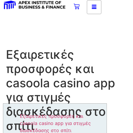
Εξαιρετικές
προσφορές και
casoola casino app
για στιγμές
διασκέδασης στο
Εξαιρετικές προσφορές και
σπίτι
casoola casino app για στιγμές
διασκέδασης στο σπίτι