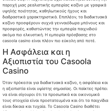
παροχή μιας ρεαλιστικής εμπειρίας καζίνο με γραφικά
υψηλής ποιότητας, καθηλωτικούς ήχους και
διαδραστικά χαρακτηριστικά. Επιπλέον, τα διαδικτυακά
καζίνο προσφέρουν συχνά γενναιόδωρα μπόνους και
προσφορές, καθιστώντας την εμπειρία παιχνιδιού
ακόμα πιο ελκυστική. Η εμπειρία πρόσβασης στο
casoola casino είναι πλέον πιο εύκολη από ποτέ.
Η Ασφάλεια και η
Αξιοπιστία του Casoola
Casino
Όταν πρόκειται για διαδικτυακά καζίνο, η ασφάλεια και
η αξιοπιστία είναι υψίστης σημασίας. Οι παίκτες πρέπει
να είναι σίγουροι ότι τα προσωπικά και οικονομικά
τους στοιχεία είναι προστατευμένα και ότι τα παιχνίδια
είναι δίκαια και τυχαία. Το Casoola Casino διαθέτει