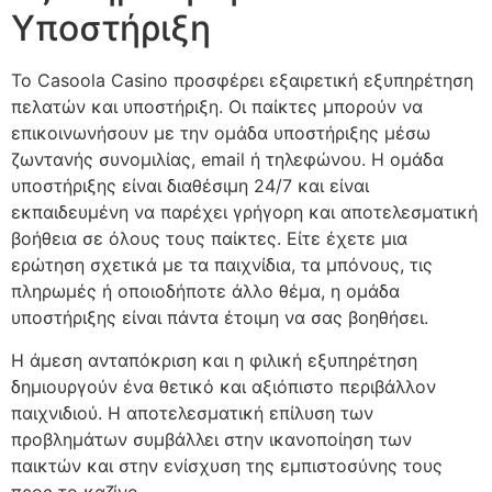
Υποστήριξη
Το Casoola Casino προσφέρει εξαιρετική εξυπηρέτηση
πελατών και υποστήριξη. Οι παίκτες μπορούν να
επικοινωνήσουν με την ομάδα υποστήριξης μέσω
ζωντανής συνομιλίας, email ή τηλεφώνου. Η ομάδα
υποστήριξης είναι διαθέσιμη 24/7 και είναι
εκπαιδευμένη να παρέχει γρήγορη και αποτελεσματική
βοήθεια σε όλους τους παίκτες. Είτε έχετε μια
ερώτηση σχετικά με τα παιχνίδια, τα μπόνους, τις
πληρωμές ή οποιοδήποτε άλλο θέμα, η ομάδα
υποστήριξης είναι πάντα έτοιμη να σας βοηθήσει.
Η άμεση ανταπόκριση και η φιλική εξυπηρέτηση
δημιουργούν ένα θετικό και αξιόπιστο περιβάλλον
παιχνιδιού. Η αποτελεσματική επίλυση των
προβλημάτων συμβάλλει στην ικανοποίηση των
παικτών και στην ενίσχυση της εμπιστοσύνης τους
προς το καζίνο.