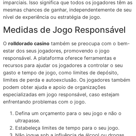
imparciais. Isso significa que todos os jogadores têm as
mesmas chances de ganhar, independentemente de seu
nível de experiência ou estratégia de jogo.
Medidas de Jogo Responsável
O
rolldorado casino
também se preocupa com o bem-
estar dos seus jogadores, promovendo o jogo
responsável. A plataforma oferece ferramentas e
recursos para ajudar os jogadores a controlar o seu
gasto e tempo de jogo, como limites de depósito,
limites de perda e autoexclusão. Os jogadores também
podem obter ajuda e apoio de organizações
especializadas em jogo responsável, caso estejam
enfrentando problemas com o jogo.
Defina um orçamento para o seu jogo e não o
ultrapasse.
Estabeleça limites de tempo para o seu jogo.
Não jogue sob a influência de álcool ou drogas.