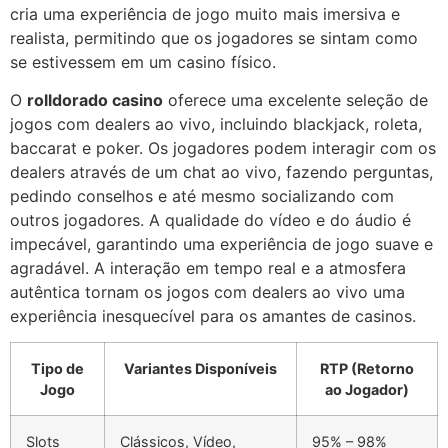
cria uma experiência de jogo muito mais imersiva e
realista, permitindo que os jogadores se sintam como
se estivessem em um casino físico.
O
rolldorado casino
oferece uma excelente seleção de
jogos com dealers ao vivo, incluindo blackjack, roleta,
baccarat e poker. Os jogadores podem interagir com os
dealers através de um chat ao vivo, fazendo perguntas,
pedindo conselhos e até mesmo socializando com
outros jogadores. A qualidade do vídeo e do áudio é
impecável, garantindo uma experiência de jogo suave e
agradável. A interação em tempo real e a atmosfera
autêntica tornam os jogos com dealers ao vivo uma
experiência inesquecível para os amantes de casinos.
Tipo de
Variantes Disponíveis
RTP (Retorno
Jogo
ao Jogador)
Slots
Clássicos, Vídeo,
95% – 98%