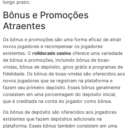
longo prazo.
Bônus e Promoções
Atraentes
Os bônus e promoções são uma forma eficaz de atrair
novos jogadores e recompensar os jogadores
existentes. O
rolldorado casino
oferece uma variedade
de bônus e promoções, incluindo bônus de boas-
vindas, bônus de depósito, giros grátis e programas de
fidelidade. Os bônus de boas-vindas são oferecidos aos
novos jogadores que se registram na plataforma e
fazem seu primeiro depósito. Esses bônus geralmente
consistem em uma porcentagem do depósito inicial,
que é creditada na conta do jogador como bônus.
Os bônus de depósito são oferecidos aos jogadores
existentes que fazem depósitos adicionais na
plataforma. Esses bônus também consistem em uma