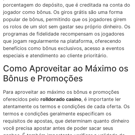
porcentagem do depósito, que é creditada na conta do
jogador como bônus. Os giros grátis são uma forma
popular de bônus, permitindo que os jogadores girem
os rolos de um slot sem gastar seu próprio dinheiro. Os
programas de fidelidade recompensam os jogadores
que jogam regularmente na plataforma, oferecendo
benefícios como bônus exclusivos, acesso a eventos
especiais e atendimento ao cliente prioritário.
Como Aproveitar ao Máximo os
Bônus e Promoções
Para aproveitar ao máximo os bônus e promoções
oferecidos pelo
rolldorado casino
, é importante ler
atentamente os termos e condições de cada oferta. Os
termos e condições geralmente especificam os
requisitos de apostas, que determinam quanto dinheiro
você precisa apostar antes de poder sacar seus