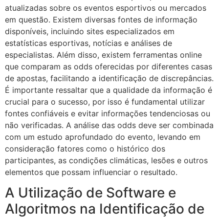
atualizadas sobre os eventos esportivos ou mercados
em questão. Existem diversas fontes de informação
disponíveis, incluindo sites especializados em
estatísticas esportivas, notícias e análises de
especialistas. Além disso, existem ferramentas online
que comparam as odds oferecidas por diferentes casas
de apostas, facilitando a identificação de discrepâncias.
É importante ressaltar que a qualidade da informação é
crucial para o sucesso, por isso é fundamental utilizar
fontes confiáveis e evitar informações tendenciosas ou
não verificadas. A análise das odds deve ser combinada
com um estudo aprofundado do evento, levando em
consideração fatores como o histórico dos
participantes, as condições climáticas, lesões e outros
elementos que possam influenciar o resultado.
A Utilização de Software e
Algoritmos na Identificação de