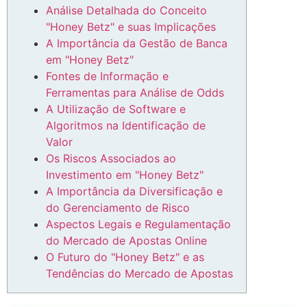
Análise Detalhada do Conceito
"Honey Betz" e suas Implicações
A Importância da Gestão de Banca
em "Honey Betz"
Fontes de Informação e
Ferramentas para Análise de Odds
A Utilização de Software e
Algoritmos na Identificação de
Valor
Os Riscos Associados ao
Investimento em "Honey Betz"
A Importância da Diversificação e
do Gerenciamento de Risco
Aspectos Legais e Regulamentação
do Mercado de Apostas Online
O Futuro do "Honey Betz" e as
Tendências do Mercado de Apostas