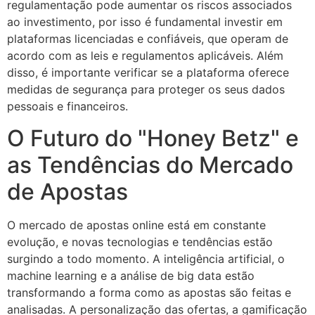
regulamentação pode aumentar os riscos associados
ao investimento, por isso é fundamental investir em
plataformas licenciadas e confiáveis, que operam de
acordo com as leis e regulamentos aplicáveis. Além
disso, é importante verificar se a plataforma oferece
medidas de segurança para proteger os seus dados
pessoais e financeiros.
O Futuro do "Honey Betz" e
as Tendências do Mercado
de Apostas
O mercado de apostas online está em constante
evolução, e novas tecnologias e tendências estão
surgindo a todo momento. A inteligência artificial, o
machine learning e a análise de big data estão
transformando a forma como as apostas são feitas e
analisadas. A personalização das ofertas, a gamificação