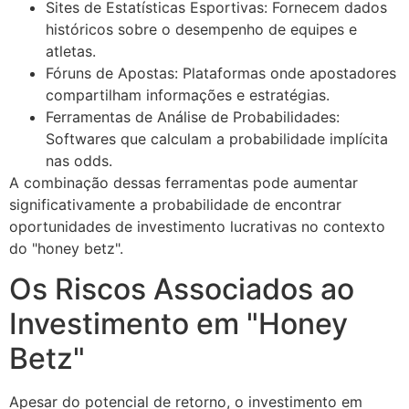
Sites de Estatísticas Esportivas: Fornecem dados
históricos sobre o desempenho de equipes e
atletas.
Fóruns de Apostas: Plataformas onde apostadores
compartilham informações e estratégias.
Ferramentas de Análise de Probabilidades:
Softwares que calculam a probabilidade implícita
nas odds.
A combinação dessas ferramentas pode aumentar
significativamente a probabilidade de encontrar
oportunidades de investimento lucrativas no contexto
do "honey betz".
Os Riscos Associados ao
Investimento em "Honey
Betz"
Apesar do potencial de retorno, o investimento em