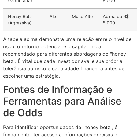
(Moderada)
5.000
Honey Betz
Alto
Muito Alto
Acima de R$
(Agressiva)
5.000
A tabela acima demonstra uma relação entre o nível de
risco, o retorno potencial e o capital inicial
recomendado para diferentes abordagens do "honey
betz". É vital que cada investidor avalie sua própria
tolerância ao risco e capacidade financeira antes de
escolher uma estratégia.
Fontes de Informação e
Ferramentas para Análise
de Odds
Para identificar oportunidades de "honey betz", é
fundamental ter acesso a informações precisas e