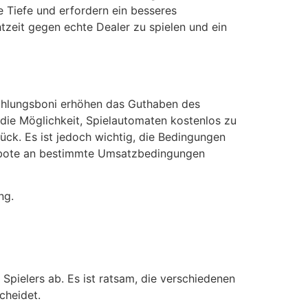
e Tiefe und erfordern ein besseres
tzeit gegen echte Dealer zu spielen und ein
zahlungsboni erhöhen das Guthaben des
 die Möglichkeit, Spielautomaten kostenlos zu
ück. Es ist jedoch wichtig, die Bedingungen
gebote an bestimmte Umsatzbedingungen
ng.
Spielers ab. Es ist ratsam, die verschiedenen
cheidet.