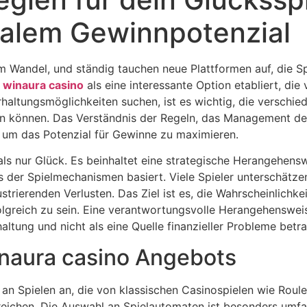
alem Gewinnpotenzial
im Wandel, und ständig tauchen neue Plattformen auf, die Sp
s
winaura casino
als eine interessante Option etabliert, d
rhaltungsmöglichkeiten suchen, ist es wichtig, die verschi
chen können. Das Verständnis der Regeln, das Management d
, um das Potenzial für Gewinne zu maximieren.
als nur Glück. Es beinhaltet eine strategische Herangehenswe
s der Spielmechanismen basiert. Viele Spieler unterschätz
rustrierenden Verlusten. Das Ziel ist es, die Wahrscheinlichk
olgreich zu sein. Eine verantwortungsvolle Herangehensweis
altung und nicht als eine Quelle finanzieller Probleme betra
naura casino Angebots
e an Spielen an, die von klassischen Casinospielen wie Roul
ichen. Die Auswahl an Spielautomaten ist besonders umfan