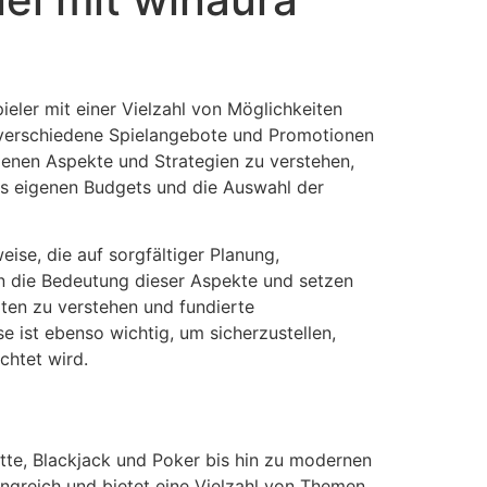
ieler mit einer Vielzahl von Möglichkeiten
ie verschiedene Spielangebote und Promotionen
edenen Aspekte und Strategien zu verstehen,
es eigenen Budgets und die Auswahl der
ise, die auf sorgfältiger Planung,
en die Bedeutung dieser Aspekte und setzen
eiten zu verstehen und fundierte
e ist ebenso wichtig, um sicherzustellen,
chtet wird.
ette, Blackjack und Poker bis hin zu modernen
greich und bietet eine Vielzahl von Themen,