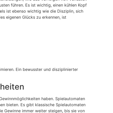
ten führen. Es ist wichtig, einen kühlen Kopf
s ist ebenso wichtig wie die Disziplin, sich
des eigenen Glücks zu erkennen, ist
mieren. Ein bewusster und disziplinierter
rheiten
nd Gewinnmöglichkeiten haben. Spielautomaten
en bieten. Es gibt klassische Spielautomaten
e Gewinne immer weiter steigen, bis sie von