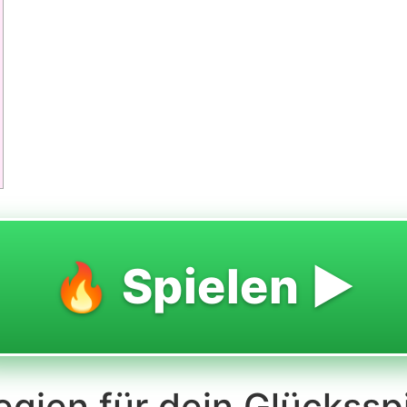
🔥 Spielen ▶️
egien für dein Glückssp