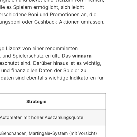
e es Spielern ermöglicht, sich leicht
 verschiedene Boni und Promotionen an, die
ahlungsboni oder Cashback-Aktionen umfassen.
tige Lizenz von einer renommierten
 und Spielerschutz erfüllt. Das
winaura
schützt sind. Darüber hinaus ist es wichtig,
nd finanziellen Daten der Spieler zu
aten sind ebenfalls wichtige Indikatoren für
Strategie
Automaten mit hoher Auszahlungsquote
ußenchancen, Martingale-System (mit Vorsicht)