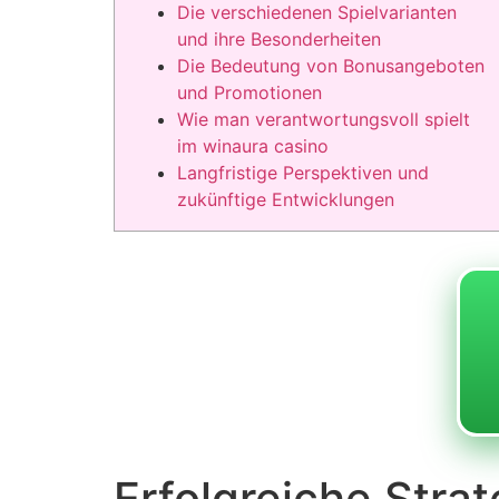
Die verschiedenen Spielvarianten
und ihre Besonderheiten
Die Bedeutung von Bonusangeboten
und Promotionen
Wie man verantwortungsvoll spielt
im winaura casino
Langfristige Perspektiven und
zukünftige Entwicklungen
Erfolgreiche Strat