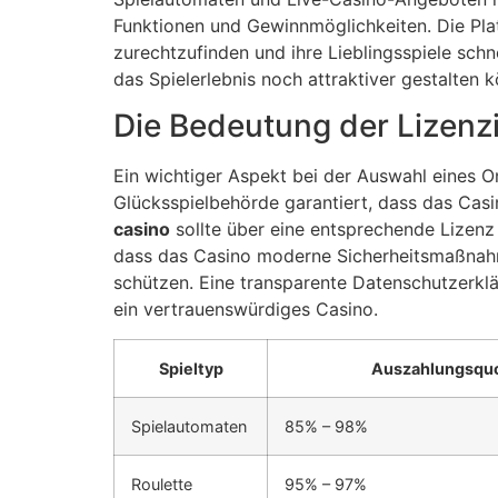
Funktionen und Gewinnmöglichkeiten. Die Platt
zurechtzufinden und ihre Lieblingsspiele schn
das Spielerlebnis noch attraktiver gestalten
Die Bedeutung der Lizenz
Ein wichtiger Aspekt bei der Auswahl eines On
Glücksspielbehörde garantiert, dass das Casi
casino
sollte über eine entsprechende Lizenz v
dass das Casino moderne Sicherheitsmaßnahme
schützen. Eine transparente Datenschutzerklä
ein vertrauenswürdiges Casino.
Spieltyp
Auszahlungsquo
Spielautomaten
85% – 98%
Roulette
95% – 97%