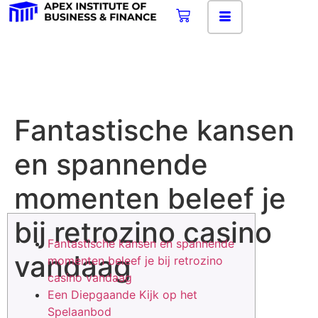
Fantastische kansen
en spannende
momenten beleef je
bij retrozino casino
Fantastische kansen en spannende
vandaag
momenten beleef je bij retrozino
casino vandaag
Een Diepgaande Kijk op het
Spelaanbod