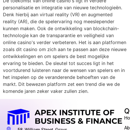
De toekomst van online casino's ligt in verdere
personalisatie en integratie van nieuwe technologieën.
Denk hierbij aan virtual reality (VR) en augmented
reality (AR), die de spelervaring nog meeslepender
kunnen maken. Ook de ontwikkeling van blockchain-
technologie kan de transparantie en veiligheid van
online casino's verder verbeteren. Het is aan platformen
zoals dit casino om zich aan te passen aan deze nieuwe
ontwikkelingen en om spelers de best mogelijke
ervaring te bieden. De sleutel tot succes ligt in het
voortdurend luisteren naar de wensen van spelers en in
het inspelen op de veranderende behoeften van de
markt. Dit bewezen platform zet een trend die we de
komende jaren zeker vaker zullen zien.
Q
H
Ab
58, William Street, Grays