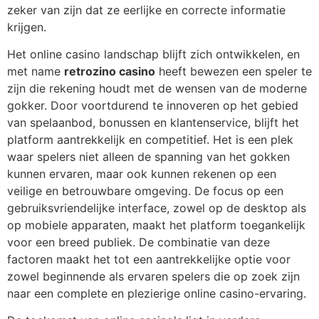
zeker van zijn dat ze eerlijke en correcte informatie
krijgen.
Het online casino landschap blijft zich ontwikkelen, en
met name
retrozino casino
heeft bewezen een speler te
zijn die rekening houdt met de wensen van de moderne
gokker. Door voortdurend te innoveren op het gebied
van spelaanbod, bonussen en klantenservice, blijft het
platform aantrekkelijk en competitief. Het is een plek
waar spelers niet alleen de spanning van het gokken
kunnen ervaren, maar ook kunnen rekenen op een
veilige en betrouwbare omgeving. De focus op een
gebruiksvriendelijke interface, zowel op de desktop als
op mobiele apparaten, maakt het platform toegankelijk
voor een breed publiek. De combinatie van deze
factoren maakt het tot een aantrekkelijke optie voor
zowel beginnende als ervaren spelers die op zoek zijn
naar een complete en plezierige online casino-ervaring.