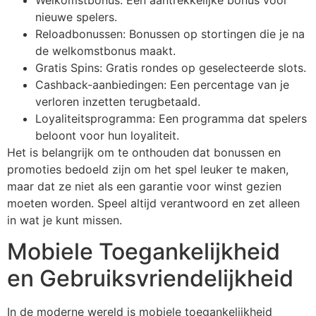
nieuwe spelers.
Reloadbonussen: Bonussen op stortingen die je na
de welkomstbonus maakt.
Gratis Spins: Gratis rondes op geselecteerde slots.
Cashback-aanbiedingen: Een percentage van je
verloren inzetten terugbetaald.
Loyaliteitsprogramma: Een programma dat spelers
beloont voor hun loyaliteit.
Het is belangrijk om te onthouden dat bonussen en
promoties bedoeld zijn om het spel leuker te maken,
maar dat ze niet als een garantie voor winst gezien
moeten worden. Speel altijd verantwoord en zet alleen
in wat je kunt missen.
Mobiele Toegankelijkheid
en Gebruiksvriendelijkheid
In de moderne wereld is mobiele toegankelijkheid