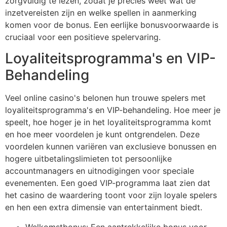
zorgvuldig te lezen, zodat je precies weet wat de
inzetvereisten zijn en welke spellen in aanmerking
komen voor de bonus. Een eerlijke bonusvoorwaarde is
cruciaal voor een positieve spelervaring.
Loyaliteitsprogramma's en VIP-
Behandeling
Veel online casino's belonen hun trouwe spelers met
loyaliteitsprogramma's en VIP-behandeling. Hoe meer je
speelt, hoe hoger je in het loyaliteitsprogramma komt
en hoe meer voordelen je kunt ontgrendelen. Deze
voordelen kunnen variëren van exclusieve bonussen en
hogere uitbetalingslimieten tot persoonlijke
accountmanagers en uitnodigingen voor speciale
evenementen. Een goed VIP-programma laat zien dat
het casino de waardering toont voor zijn loyale spelers
en hen een extra dimensie van entertainment biedt.
Welkomstbonus: Een aantrekkelijke bonus voor