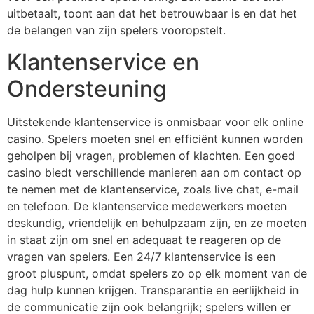
uitbetaalt, toont aan dat het betrouwbaar is en dat het
de belangen van zijn spelers vooropstelt.
Klantenservice en
Ondersteuning
Uitstekende klantenservice is onmisbaar voor elk online
casino. Spelers moeten snel en efficiënt kunnen worden
geholpen bij vragen, problemen of klachten. Een goed
casino biedt verschillende manieren aan om contact op
te nemen met de klantenservice, zoals live chat, e-mail
en telefoon. De klantenservice medewerkers moeten
deskundig, vriendelijk en behulpzaam zijn, en ze moeten
in staat zijn om snel en adequaat te reageren op de
vragen van spelers. Een 24/7 klantenservice is een
groot pluspunt, omdat spelers zo op elk moment van de
dag hulp kunnen krijgen. Transparantie en eerlijkheid in
de communicatie zijn ook belangrijk; spelers willen er