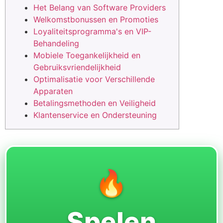
Het Belang van Software Providers
Welkomstbonussen en Promoties
Loyaliteitsprogramma's en VIP-
Behandeling
Mobiele Toegankelijkheid en
Gebruiksvriendelijkheid
Optimalisatie voor Verschillende
Apparaten
Betalingsmethoden en Veiligheid
Klantenservice en Ondersteuning
🔥
Spelen