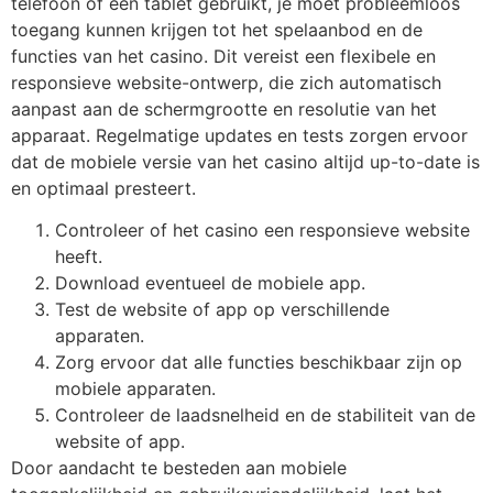
telefoon of een tablet gebruikt, je moet probleemloos
toegang kunnen krijgen tot het spelaanbod en de
functies van het casino. Dit vereist een flexibele en
responsieve website-ontwerp, die zich automatisch
aanpast aan de schermgrootte en resolutie van het
apparaat. Regelmatige updates en tests zorgen ervoor
dat de mobiele versie van het casino altijd up-to-date is
en optimaal presteert.
Controleer of het casino een responsieve website
heeft.
Download eventueel de mobiele app.
Test de website of app op verschillende
apparaten.
Zorg ervoor dat alle functies beschikbaar zijn op
mobiele apparaten.
Controleer de laadsnelheid en de stabiliteit van de
website of app.
Door aandacht te besteden aan mobiele