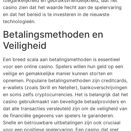
toegankelijkheid en gebruiksvriendelijkheid, laat het
casino zien dat het waarde hecht aan de spelervaring
en dat het bereid is te investeren in de nieuwste
technologieën.
Betalingsmethoden en
Veiligheid
Een breed scala aan betalingsmethoden is essentieel
voor een online casino. Spelers willen hun geld op een
veilige en gemakkelijke manier kunnen storten en
opnemen. Populaire betalingsmethoden zijn creditcards,
e-wallets (zoals Skrill en Neteller), bankoverschrijvingen
en soms zelfs cryptocurrencies. Het is belangrijk dat het
casino gebruikmaakt van beveiligde betaalproviders en
dat alle transacties versleuteld zijn om de veiligheid van
de financiële gegevens van spelers te garanderen.
Snelle en betrouwbare uitbetalingen zijn ook cruciaal
voor een positieve spelervaring. Een casino dat snel