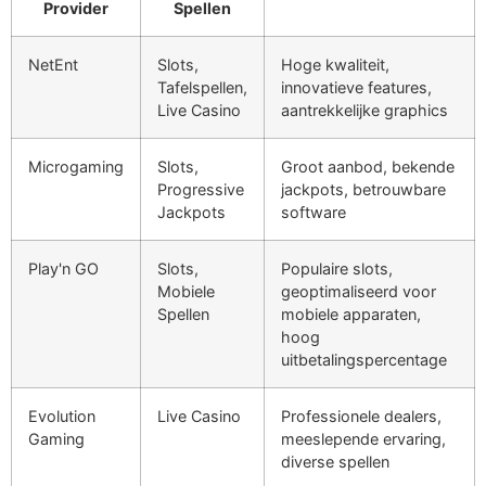
Provider
Spellen
NetEnt
Slots,
Hoge kwaliteit,
Tafelspellen,
innovatieve features,
Live Casino
aantrekkelijke graphics
Microgaming
Slots,
Groot aanbod, bekende
Progressive
jackpots, betrouwbare
Jackpots
software
Play'n GO
Slots,
Populaire slots,
Mobiele
geoptimaliseerd voor
Spellen
mobiele apparaten,
hoog
uitbetalingspercentage
Evolution
Live Casino
Professionele dealers,
Gaming
meeslepende ervaring,
diverse spellen