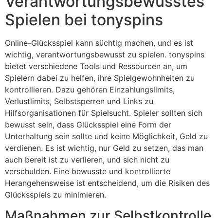
Verantwortungsbewusstes
Spielen bei tonyspins
Online-Glücksspiel kann süchtig machen, und es ist
wichtig, verantwortungsbewusst zu spielen. tonyspins
bietet verschiedene Tools und Ressourcen an, um
Spielern dabei zu helfen, ihre Spielgewohnheiten zu
kontrollieren. Dazu gehören Einzahlungslimits,
Verlustlimits, Selbstsperren und Links zu
Hilfsorganisationen für Spielsucht. Spieler sollten sich
bewusst sein, dass Glücksspiel eine Form der
Unterhaltung sein sollte und keine Möglichkeit, Geld zu
verdienen. Es ist wichtig, nur Geld zu setzen, das man
auch bereit ist zu verlieren, und sich nicht zu
verschulden. Eine bewusste und kontrollierte
Herangehensweise ist entscheidend, um die Risiken des
Glücksspiels zu minimieren.
Maßnahmen zur Selbstkontrolle