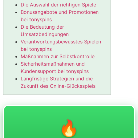
Die Auswahl der richtigen Spiele
Bonusangebote und Promotionen
bei tonyspins
Die Bedeutung der
Umsatzbedingungen
Verantwortungsbewusstes Spielen
bei tonyspins
Maßnahmen zur Selbstkontrolle
Sicherheitsmaßnahmen und
Kundensupport bei tonyspins
Langfristige Strategien und die
Zukunft des Online-Glücksspiels
🔥