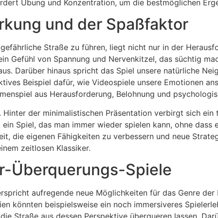
ordert Übung und Konzentration, um die bestmöglichen Erge
rkung und der Spaßfaktor
e gefährliche Straße zu führen, liegt nicht nur in der Heraus
ein Gefühl von Spannung und Nervenkitzel, das süchtig mac
aus. Darüber hinaus spricht das Spiel unsere natürliche Ne
ektives Beispiel dafür, wie Videospiele unsere Emotionen a
menspiel aus Herausforderung, Belohnung und psychologisc
. Hinter der minimalistischen Präsentation verbirgt sich ei
st ein Spiel, das man immer wieder spielen kann, ohne dass 
it, die eigenen Fähigkeiten zu verbessern und neue Strategi
inem zeitlosen Klassiker.
er-Überquerungs-Spiele
rspricht aufregende neue Möglichkeiten für das Genre der 
n könnten beispielsweise ein noch immersiveres Spielerlebn
die Straße aus dessen Perspektive überqueren lassen. Darüb