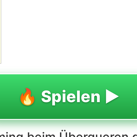
🔥 Spielen ▶️
ming beim Überqueren d