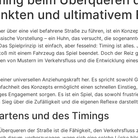
nkten und ultimativem 
er über eine viel befahrene Straße zu führen, ist ein Konzep
ssische Vorstellung – ein Huhn, das versucht, die sogenann
as Spielprinzip ist einfach, aber fesselnd: Timing ist alle
oß mit einem Fahrzeug das Spiel beendet. Doch der Reiz ge
nen von Mustern im Verkehrsfluss und die Entwicklung eine
seiner universellen Anziehungskraft her. Es spricht sowohl G
fachheit des Konzepts ermöglicht einen schnellen Einstieg
ges Engagement sorgen. Es ist ein Spiel, das sowohl frustri
Sieg über die Zufälligkeit und die eigenen Reflexe darstellt
artens und des Timings
erqueren der Straße ist die Fähigkeit, den Verkehrsfluss z
uch darum, vorherzusagen, wann sich eine solche Lücke bilde