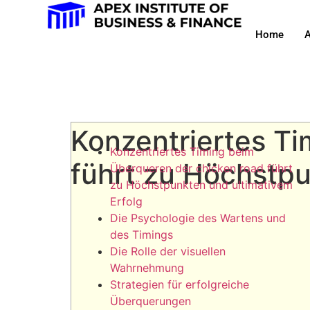
Home
A
Konzentriertes Ti
Konzentriertes Timing beim
führt zu Höchstpu
Überqueren der chicken road führt
zu Höchstpunkten und ultimativem
Erfolg
Die Psychologie des Wartens und
des Timings
Die Rolle der visuellen
Wahrnehmung
Strategien für erfolgreiche
Überquerungen