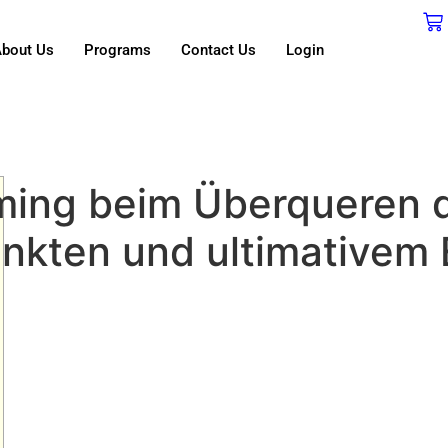
bout Us
Programs
Contact Us
Login
ming beim Überqueren d
nkten und ultimativem 