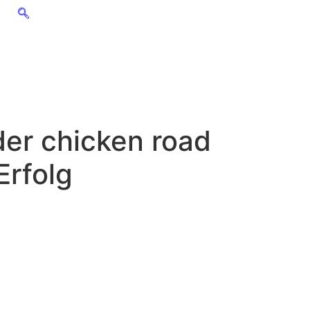
er chicken road
Erfolg