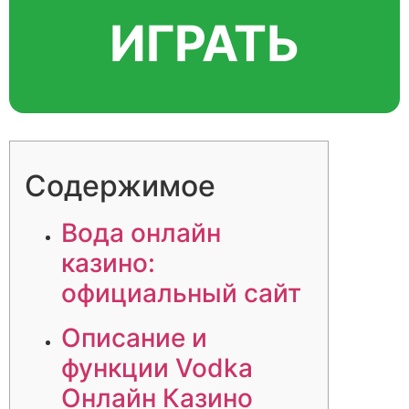
ИГРАТЬ
Содержимое
Вода онлайн
казино:
официальный сайт
Описание и
функции Vodka
Онлайн Казино