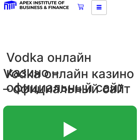
Vodka онлайн
казино –
Vodka онлайн казино
официальный сайт
– официальный сайт
▶️