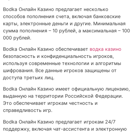
Вodka Онлайн Казино предлагает несколько
способов пополнения счета, включая банковские
карты, электронные деньги и другие. Минимальная
сумма пополнения – 10 рублей, а максимальная – 100
000 рублей.
Вodka Онлайн Казино обеспечивает
водка казино
безопасность и конфиденциальность игроков,
используя современные технологии и алгоритмы
шифрования. Все данные игроков защищены от
доступа третьих лиц.
Вodka Онлайн Казино имеет официальную лицензию,
выданную на территории Российской Федерации.
Это обеспечивает игрокам честность и
справедливость игр.
Вodka Онлайн Казино предлагает игрокам 24/7
поддержку, включая чат-ассистента и электронную