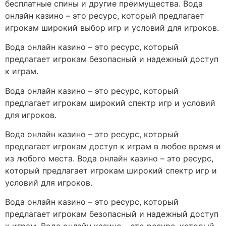
бесплатные спины и другие преимущества. Вода
онлайн казино – это ресурс, который предлагает
игрокам широкий выбор игр и условий для игроков.
Вода онлайн казино – это ресурс, который
предлагает игрокам безопасный и надежный доступ
к играм.
Вода онлайн казино – это ресурс, который
предлагает игрокам широкий спектр игр и условий
для игроков.
Вода онлайн казино – это ресурс, который
предлагает игрокам доступ к играм в любое время и
из любого места. Вода онлайн казино – это ресурс,
который предлагает игрокам широкий спектр игр и
условий для игроков.
Вода онлайн казино – это ресурс, который
предлагает игрокам безопасный и надежный доступ