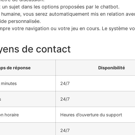
 un sujet dans les options proposées par le chatbot.
n humaine, vous serez automatiquement mis en relation avec
ide personnalisée.
mpre votre navigation ou votre jeu en cours. Le système vou
yens de contact
ps de réponse
Disponibilité
2 minutes
24/7
s
24/7
on horaire
Heures d’ouverture du support
24/7