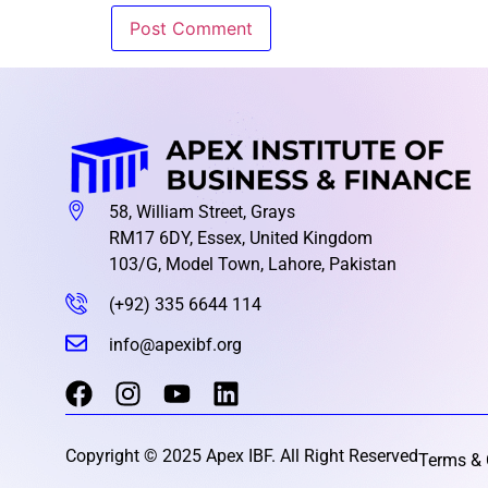
58, William Street, Grays
RM17 6DY, Essex, United Kingdom
103/G, Model Town, Lahore, Pakistan
(+92) 335 6644 114
info@apexibf.org
Copyright © 2025 Apex IBF. All Right Reserved
Terms & 