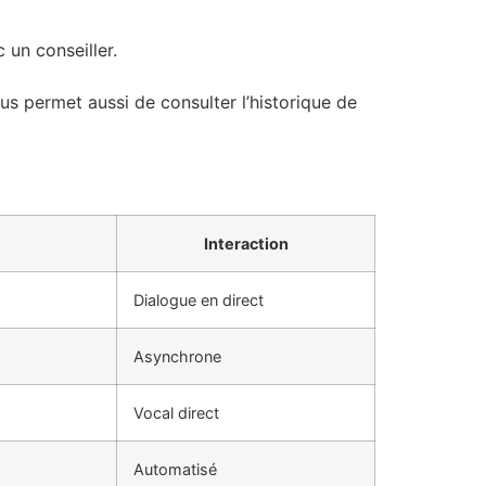
 un conseiller.
s permet aussi de consulter l’historique de
Interaction
Dialogue en direct
Asynchrone
Vocal direct
Automatisé