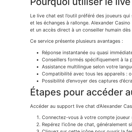
Pourquoi utiliser le li
Le live chat est l’outil préféré des joueurs qu
et les échanges à rallonge. Alexander Casino 
et un accès direct à un conseiller humain dès
Ce service présente plusieurs avantages :
Réponse instantanée ou quasi immédiate
Conseillers formés spécifiquement à la 
Assistance multilingue selon votre langu
Compatibilité avec tous les appareils : o
Possibilité d’envoyer des captures d’écr
Étapes pour accéder a
Accéder au support live chat d’Alexander Casi
Connectez-vous à votre compte joueur sur
Repérez l’icône de chat, généralement si
Cliquez sur cette icône pour ouvrir la fe