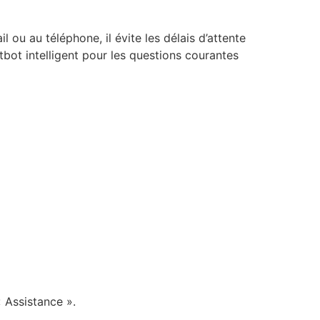
l ou au téléphone, il évite les délais d’attente
bot intelligent pour les questions courantes
 Assistance ».