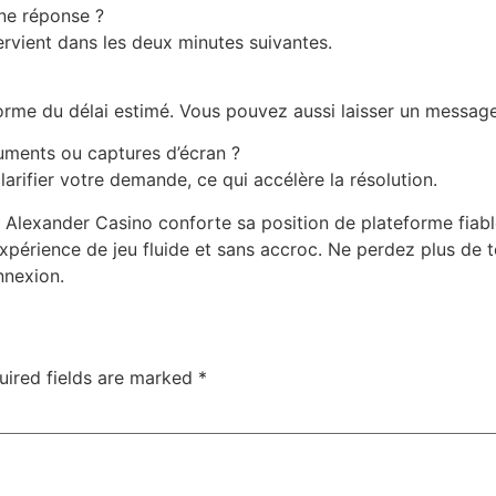
ne réponse ?
rvient dans les deux minutes suivantes.
forme du délai estimé. Vous pouvez aussi laisser un message
cuments ou captures d’écran ?
rifier votre demande, ce qui accélère la résolution.
Alexander Casino conforte sa position de plateforme fiable 
expérience de jeu fluide et sans accroc. Ne perdez plus de 
nnexion.
uired fields are marked
*