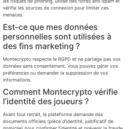
les risques de phishing, utilise des filtres anti-spam et
vérifie les sources de connexion pour limiter ces
menaces.
Est-ce que mes données
personnelles sont utilisées à
des fins marketing ?
Montecrypto respecte le RGPD et ne partage pas vos
données sans consentement. Vous pouvez gérer vos
préférences ou demander la suppression de vos
informations.
Comment Montecrypto vérifie
l’identité des joueurs ?
Avant tout retrait, la plateforme demande des
documents officiels (pièce d’identité, justificatif de
domicile) pour confirmer l’identité et prévenir la fraude