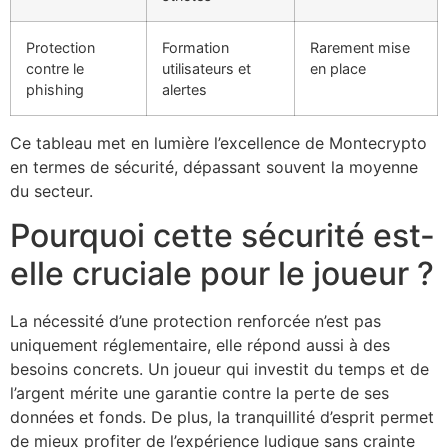
Protection
Formation
Rarement mise
contre le
utilisateurs et
en place
phishing
alertes
Ce tableau met en lumière l’excellence de Montecrypto
en termes de sécurité, dépassant souvent la moyenne
du secteur.
Pourquoi cette sécurité est-
elle cruciale pour le joueur ?
La nécessité d’une protection renforcée n’est pas
uniquement réglementaire, elle répond aussi à des
besoins concrets. Un joueur qui investit du temps et de
l’argent mérite une garantie contre la perte de ses
données et fonds. De plus, la tranquillité d’esprit permet
de mieux profiter de l’expérience ludique sans crainte