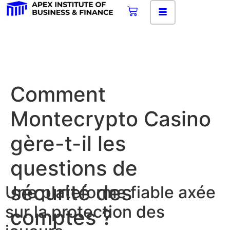
Comment
Montecrypto Casino
gère-t-il les
questions de
sécurité des
Une plateforme fiable axée
sur la protection des
comptes ?