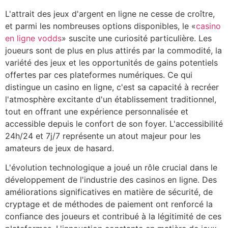
L'attrait des jeux d'argent en ligne ne cesse de croître,
et parmi les nombreuses options disponibles, le «
casino
en ligne vodds
» suscite une curiosité particulière. Les
joueurs sont de plus en plus attirés par la commodité, la
variété des jeux et les opportunités de gains potentiels
offertes par ces plateformes numériques. Ce qui
distingue un casino en ligne, c'est sa capacité à recréer
l'atmosphère excitante d'un établissement traditionnel,
tout en offrant une expérience personnalisée et
accessible depuis le confort de son foyer. L'accessibilité
24h/24 et 7j/7 représente un atout majeur pour les
amateurs de jeux de hasard.
L'évolution technologique a joué un rôle crucial dans le
développement de l'industrie des casinos en ligne. Des
améliorations significatives en matière de sécurité, de
cryptage et de méthodes de paiement ont renforcé la
confiance des joueurs et contribué à la légitimité de ces