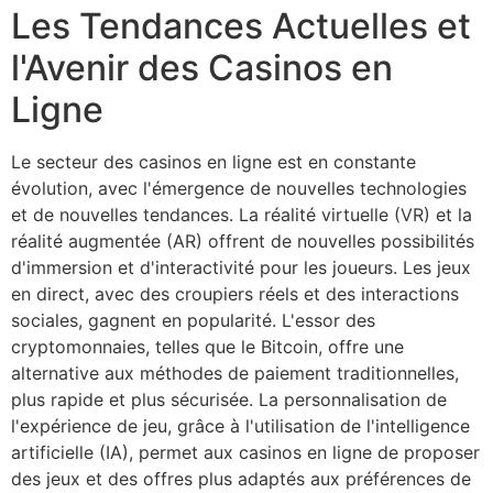
Les Tendances Actuelles et
l'Avenir des Casinos en
Ligne
Le secteur des casinos en ligne est en constante
évolution, avec l'émergence de nouvelles technologies
et de nouvelles tendances. La réalité virtuelle (VR) et la
réalité augmentée (AR) offrent de nouvelles possibilités
d'immersion et d'interactivité pour les joueurs. Les jeux
en direct, avec des croupiers réels et des interactions
sociales, gagnent en popularité. L'essor des
cryptomonnaies, telles que le Bitcoin, offre une
alternative aux méthodes de paiement traditionnelles,
plus rapide et plus sécurisée. La personnalisation de
l'expérience de jeu, grâce à l'utilisation de l'intelligence
artificielle (IA), permet aux casinos en ligne de proposer
des jeux et des offres plus adaptés aux préférences de