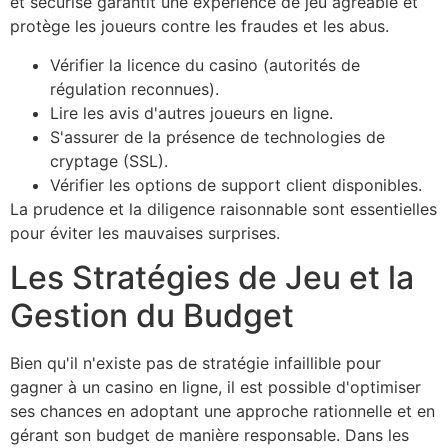
et sécurisé garantit une expérience de jeu agréable et
protège les joueurs contre les fraudes et les abus.
Vérifier la licence du casino (autorités de
régulation reconnues).
Lire les avis d'autres joueurs en ligne.
S'assurer de la présence de technologies de
cryptage (SSL).
Vérifier les options de support client disponibles.
La prudence et la diligence raisonnable sont essentielles
pour éviter les mauvaises surprises.
Les Stratégies de Jeu et la
Gestion du Budget
Bien qu'il n'existe pas de stratégie infaillible pour
gagner à un casino en ligne, il est possible d'optimiser
ses chances en adoptant une approche rationnelle et en
gérant son budget de manière responsable. Dans les