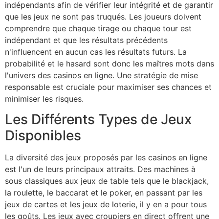
indépendants afin de vérifier leur intégrité et de garantir
que les jeux ne sont pas truqués. Les joueurs doivent
comprendre que chaque tirage ou chaque tour est
indépendant et que les résultats précédents
n'influencent en aucun cas les résultats futurs. La
probabilité et le hasard sont donc les maîtres mots dans
l'univers des casinos en ligne. Une stratégie de mise
responsable est cruciale pour maximiser ses chances et
minimiser les risques.
Les Différents Types de Jeux
Disponibles
La diversité des jeux proposés par les casinos en ligne
est l'un de leurs principaux attraits. Des machines à
sous classiques aux jeux de table tels que le blackjack,
la roulette, le baccarat et le poker, en passant par les
jeux de cartes et les jeux de loterie, il y en a pour tous
les goûts. Les jeux avec croupiers en direct offrent une