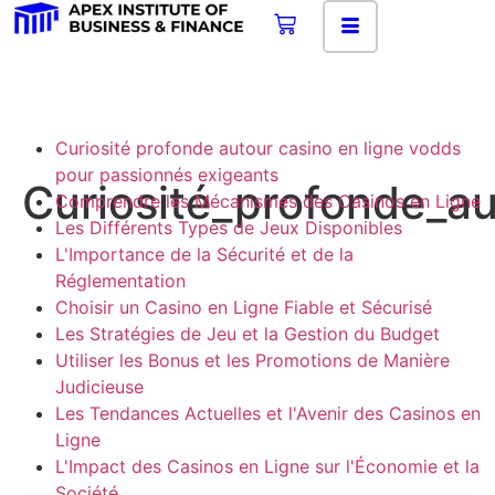
Curiosité profonde autour casino en ligne vodds
pour passionnés exigeants
Curiosité_profonde_a
Comprendre les Mécanismes des Casinos en Ligne
Les Différents Types de Jeux Disponibles
L'Importance de la Sécurité et de la
Réglementation
Choisir un Casino en Ligne Fiable et Sécurisé
Les Stratégies de Jeu et la Gestion du Budget
Utiliser les Bonus et les Promotions de Manière
Judicieuse
Les Tendances Actuelles et l'Avenir des Casinos en
Ligne
L'Impact des Casinos en Ligne sur l'Économie et la
Société