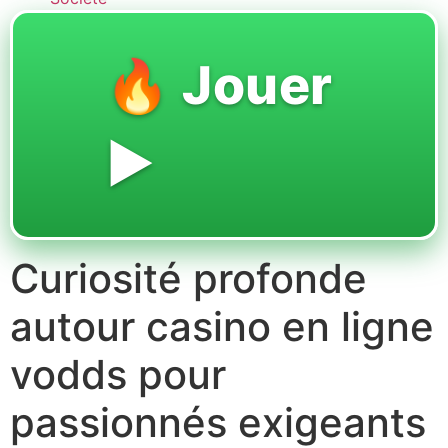
🔥 Jouer
▶️
Curiosité profonde
autour casino en ligne
vodds pour
passionnés exigeants