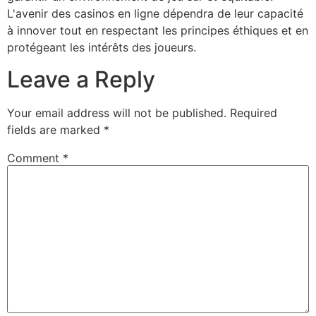
L'avenir des casinos en ligne dépendra de leur capacité
à innover tout en respectant les principes éthiques et en
protégeant les intérêts des joueurs.
Leave a Reply
Your email address will not be published.
Required
fields are marked
*
Comment
*