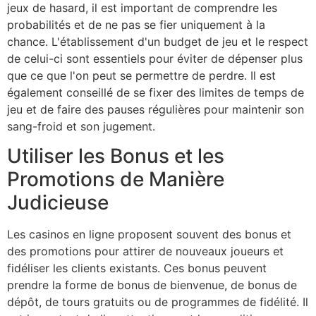
jeux de hasard, il est important de comprendre les
probabilités et de ne pas se fier uniquement à la
chance. L'établissement d'un budget de jeu et le respect
de celui-ci sont essentiels pour éviter de dépenser plus
que ce que l'on peut se permettre de perdre. Il est
également conseillé de se fixer des limites de temps de
jeu et de faire des pauses régulières pour maintenir son
sang-froid et son jugement.
Utiliser les Bonus et les
Promotions de Manière
Judicieuse
Les casinos en ligne proposent souvent des bonus et
des promotions pour attirer de nouveaux joueurs et
fidéliser les clients existants. Ces bonus peuvent
prendre la forme de bonus de bienvenue, de bonus de
dépôt, de tours gratuits ou de programmes de fidélité. Il