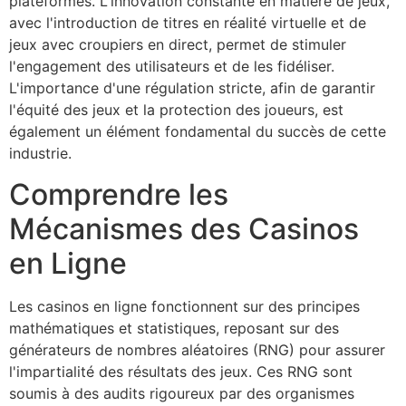
plateformes. L'innovation constante en matière de jeux,
avec l'introduction de titres en réalité virtuelle et de
jeux avec croupiers en direct, permet de stimuler
l'engagement des utilisateurs et de les fidéliser.
L'importance d'une régulation stricte, afin de garantir
l'équité des jeux et la protection des joueurs, est
également un élément fondamental du succès de cette
industrie.
Comprendre les
Mécanismes des Casinos
en Ligne
Les casinos en ligne fonctionnent sur des principes
mathématiques et statistiques, reposant sur des
générateurs de nombres aléatoires (RNG) pour assurer
l'impartialité des résultats des jeux. Ces RNG sont
soumis à des audits rigoureux par des organismes