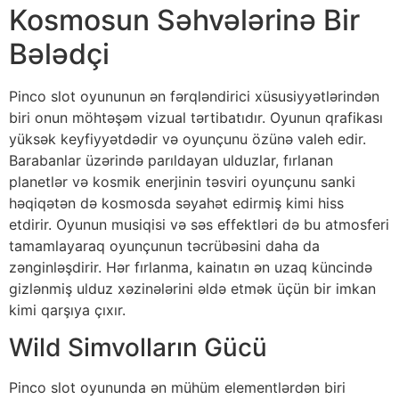
Kosmosun Səhvələrinə Bir
Bələdçi
Pinco slot oyununun ən fərqləndirici xüsusiyyətlərindən
biri onun möhtəşəm vizual tərtibatıdır. Oyunun qrafikası
yüksək keyfiyyətdədir və oyunçunu özünə valeh edir.
Barabanlar üzərində parıldayan ulduzlar, fırlanan
planetlər və kosmik enerjinin təsviri oyunçunu sanki
həqiqətən də kosmosda səyahət edirmiş kimi hiss
etdirir. Oyunun musiqisi və səs effektləri də bu atmosferi
tamamlayaraq oyunçunun təcrübəsini daha da
zənginləşdirir. Hər fırlanma, kainatın ən uzaq küncində
gizlənmiş ulduz xəzinələrini əldə etmək üçün bir imkan
kimi qarşıya çıxır.
Wild Simvolların Gücü
Pinco slot oyununda ən mühüm elementlərdən biri