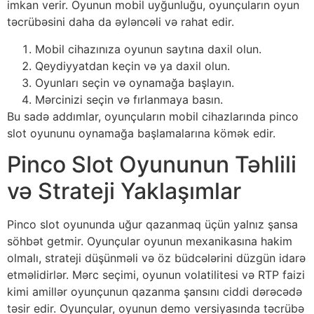
imkan verir. Oyunun mobil uyğunluğu, oyunçuların oyun
təcrübəsini daha da əyləncəli və rahat edir.
Mobil cihazınıza oyunun saytına daxil olun.
Qeydiyyatdan keçin və ya daxil olun.
Oyunları seçin və oynamağa başlayın.
Mərcinizi seçin və fırlanmaya basın.
Bu sadə addımlar, oyunçuların mobil cihazlarında pinco
slot oyununu oynamağa başlamalarına kömək edir.
Pinco Slot Oyununun Təhlili
və Strateji Yaklaşımlar
Pinco slot oyununda uğur qazanmaq üçün yalnız şansa
söhbət getmir. Oyunçular oyunun mexanikasına hakim
olmalı, strateji düşünməli və öz büdcələrini düzgün idarə
etməlidirlər. Mərc seçimi, oyunun volatilitesi və RTP faizi
kimi amillər oyunçunun qazanma şansını ciddi dərəcədə
təsir edir. Oyunçular, oyunun demo versiyasında təcrübə