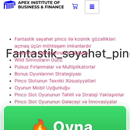
Fantastik səyahət pinco ilə kosmik gözəllikləri
açmaq üçün möhtəşəm imkanlardır
Fantastik_səyahət_pi
Kosmosun Səhvələrinə Bir Bələdçi
Wild Simvolların Gücü
Pulsuz Fırlanmalar və Multiplikatorlar
Bonus Oyunlarının Strategiyası
Pinco Slotunun Texniki Xüsusiyyətləri
Oyunun Mobil Uyğunluğu
Pinco Slot Oyununun Təhlili və Strateji Yaklaşımlar
Pinco Slot Oyununun Gələcəyi və İnnovasiyalar
🔥 Oyna