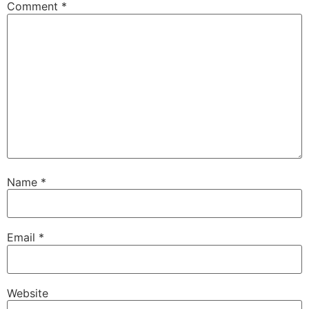
Comment
*
Name
*
Email
*
Website