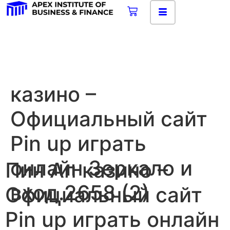
казино –
Официальный сайт
Pin up играть
онлайн Зеркало и
Пин Ап казино –
вход.2658 (2)
Официальный сайт
Pin up играть онлайн