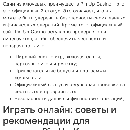
Один из ключевых преимуществ Pin Up Casino – это
его официальный статус. Это означает, что вы
можете быть уверены в безопасности своих данных
и финансовых операций. Кроме того, официальный
сайт Pin Up Casino регулярно проверяется и
лицензуется, чтобы обеспечить честность и
прозрачность игр.
Широкий спектр игр, включая слоты,
карточные игры и рулетку;
Привлекательные бонусы и программы
лояльности;
Официальный статус и регулярная проверка на
честность и прозрачность;
Безопасность данных и финансовых операций;
Играть онлайн: советы и
рекомендации для