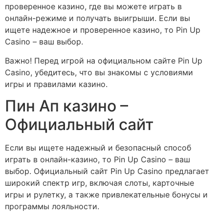
проверенное казино, где вы можете играть в
онлайн-режиме и получать выигрыши. Если вы
ищете надежное и проверенное казино, то Pin Up
Casino – ваш выбор.
Важно! Перед игрой на официальном сайте Pin Up
Casino, убедитесь, что вы знакомы с условиями
игры и правилами казино.
Пин Ап казино –
Официальный сайт
Если вы ищете надежный и безопасный способ
играть в онлайн-казино, то Pin Up Casino – ваш
выбор. Официальный сайт Pin Up Casino предлагает
широкий спектр игр, включая слоты, карточные
игры и рулетку, а также привлекательные бонусы и
программы лояльности.