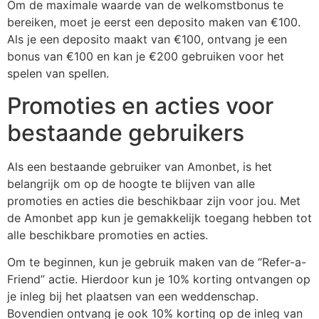
Om de maximale waarde van de welkomstbonus te
bereiken, moet je eerst een deposito maken van €100.
Als je een deposito maakt van €100, ontvang je een
bonus van €100 en kan je €200 gebruiken voor het
spelen van spellen.
Promoties en acties voor
bestaande gebruikers
Als een bestaande gebruiker van Amonbet, is het
belangrijk om op de hoogte te blijven van alle
promoties en acties die beschikbaar zijn voor jou. Met
de Amonbet app kun je gemakkelijk toegang hebben tot
alle beschikbare promoties en acties.
Om te beginnen, kun je gebruik maken van de “Refer-a-
Friend” actie. Hierdoor kun je 10% korting ontvangen op
je inleg bij het plaatsen van een weddenschap.
Bovendien ontvang je ook 10% korting op de inleg van