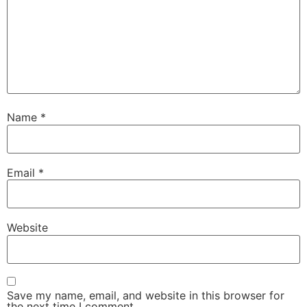
Name
*
Email
*
Website
Save my name, email, and website in this browser for
the next time I comment.