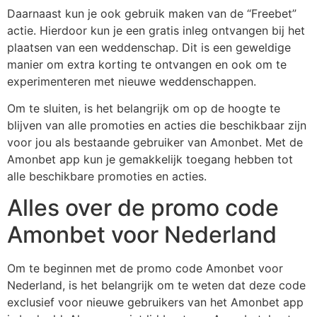
Daarnaast kun je ook gebruik maken van de “Freebet”
actie. Hierdoor kun je een gratis inleg ontvangen bij het
plaatsen van een weddenschap. Dit is een geweldige
manier om extra korting te ontvangen en ook om te
experimenteren met nieuwe weddenschappen.
Om te sluiten, is het belangrijk om op de hoogte te
blijven van alle promoties en acties die beschikbaar zijn
voor jou als bestaande gebruiker van Amonbet. Met de
Amonbet app kun je gemakkelijk toegang hebben tot
alle beschikbare promoties en acties.
Alles over de promo code
Amonbet voor Nederland
Om te beginnen met de promo code Amonbet voor
Nederland, is het belangrijk om te weten dat deze code
exclusief voor nieuwe gebruikers van het Amonbet app