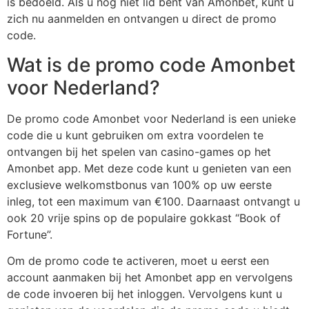
is bedoeld. Als u nog niet lid bent van Amonbet, kunt u
zich nu aanmelden en ontvangen u direct de promo
code.
Wat is de promo code Amonbet
voor Nederland?
De promo code Amonbet voor Nederland is een unieke
code die u kunt gebruiken om extra voordelen te
ontvangen bij het spelen van casino-games op het
Amonbet app. Met deze code kunt u genieten van een
exclusieve welkomstbonus van 100% op uw eerste
inleg, tot een maximum van €100. Daarnaast ontvangt u
ook 20 vrije spins op de populaire gokkast “Book of
Fortune”.
Om de promo code te activeren, moet u eerst een
account aanmaken bij het Amonbet app en vervolgens
de code invoeren bij het inloggen. Vervolgens kunt u