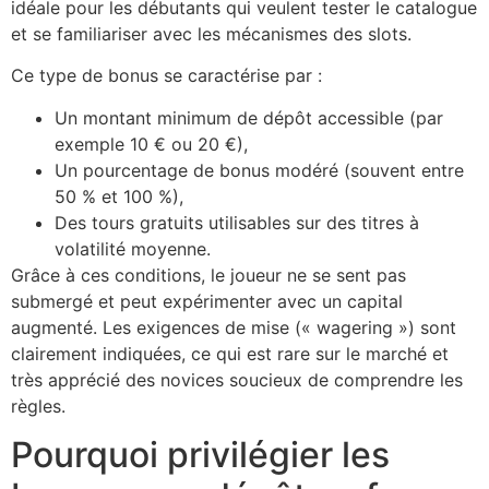
idéale pour les débutants qui veulent tester le catalogue
et se familiariser avec les mécanismes des slots.
Ce type de bonus se caractérise par :
Un montant minimum de dépôt accessible (par
exemple 10 € ou 20 €),
Un pourcentage de bonus modéré (souvent entre
50 % et 100 %),
Des tours gratuits utilisables sur des titres à
volatilité moyenne.
Grâce à ces conditions, le joueur ne se sent pas
submergé et peut expérimenter avec un capital
augmenté. Les exigences de mise (« wagering ») sont
clairement indiquées, ce qui est rare sur le marché et
très apprécié des novices soucieux de comprendre les
règles.
Pourquoi privilégier les