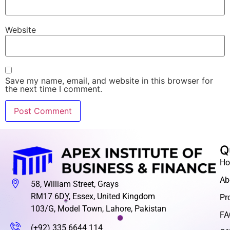
Website
Save my name, email, and website in this browser for
the next time I comment.
Q
H
Ab
58, William Street, Grays
RM17 6DY, Essex, United Kingdom
Pr
103/G, Model Town, Lahore, Pakistan
FA
(+92) 335 6644 114