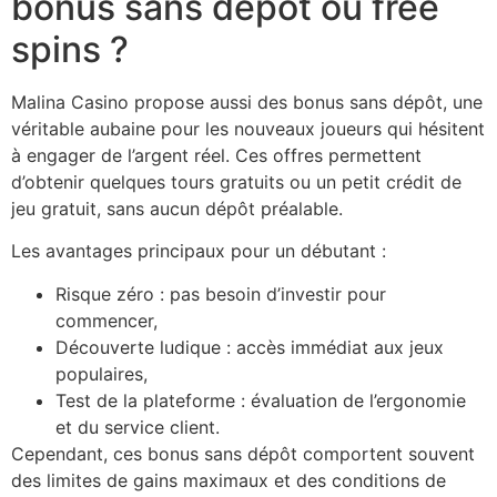
bonus sans dépôt ou free
spins ?
Malina Casino propose aussi des bonus sans dépôt, une
véritable aubaine pour les nouveaux joueurs qui hésitent
à engager de l’argent réel. Ces offres permettent
d’obtenir quelques tours gratuits ou un petit crédit de
jeu gratuit, sans aucun dépôt préalable.
Les avantages principaux pour un débutant :
Risque zéro : pas besoin d’investir pour
commencer,
Découverte ludique : accès immédiat aux jeux
populaires,
Test de la plateforme : évaluation de l’ergonomie
et du service client.
Cependant, ces bonus sans dépôt comportent souvent
des limites de gains maximaux et des conditions de