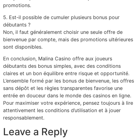
promotions.
5. Est-il possible de cumuler plusieurs bonus pour
débutants ?
Non, il faut généralement choisir une seule offre de
bienvenue par compte, mais des promotions ultérieures
sont disponibles.
En conclusion, Malina Casino offre aux joueurs
débutants des bonus simples, avec des conditions
claires et un bon équilibre entre risque et opportunité.
L’ensemble formé par les bonus de bienvenue, les offres
sans dépôt et les règles transparentes favorise une
entrée en douceur dans le monde des casinos en ligne.
Pour maximiser votre expérience, pensez toujours à lire
attentivement les conditions d’utilisation et à jouer
responsablement.
Leave a Reply