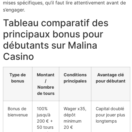
mises spécifiques, qu’il faut lire attentivement avant de
s’engager.
Tableau comparatif des
principaux bonus pour
débutants sur Malina
Casino
Type de
Montant
Conditions
Avantage clé
bonus
/
principales
pour débutant
Nombre
de tours
Bonus de
100%
Wager x35,
Capital doublé
bienvenue
jusqu’à
dépôt
pour jouer plus
200 € +
minimum
longtemps
50 tours
20 €