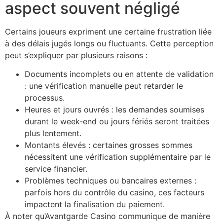
aspect souvent négligé
Certains joueurs expriment une certaine frustration liée
à des délais jugés longs ou fluctuants. Cette perception
peut s’expliquer par plusieurs raisons :
Documents incomplets ou en attente de validation
: une vérification manuelle peut retarder le
processus.
Heures et jours ouvrés : les demandes soumises
durant le week-end ou jours fériés seront traitées
plus lentement.
Montants élevés : certaines grosses sommes
nécessitent une vérification supplémentaire par le
service financier.
Problèmes techniques ou bancaires externes :
parfois hors du contrôle du casino, ces facteurs
impactent la finalisation du paiement.
À noter qu’Avantgarde Casino communique de manière