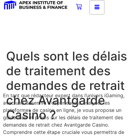
Quels sont les délais
de traitement des
demandes de retrait
En tant que rédacteur expert dans l’univers iGaming,
chez Avantgarde
avec une décennie d’expérience à analyser les
plateformes de casino en ligne, je vous propose un
Casino ?
guide clair et précis sur les délais de traitement des
demandes de retrait chez Avantgarde Casino.
Comprendre cette étape cruciale vous permettra de