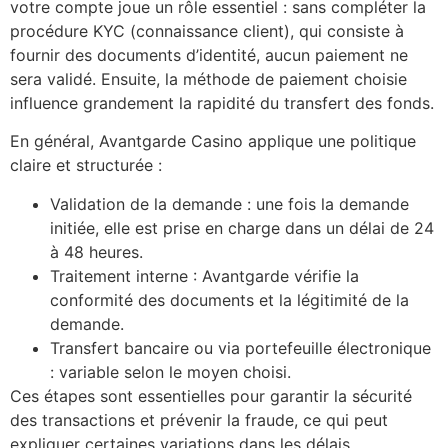
votre compte joue un rôle essentiel : sans compléter la
procédure KYC (connaissance client), qui consiste à
fournir des documents d’identité, aucun paiement ne
sera validé. Ensuite, la méthode de paiement choisie
influence grandement la rapidité du transfert des fonds.
En général, Avantgarde Casino applique une politique
claire et structurée :
Validation de la demande : une fois la demande
initiée, elle est prise en charge dans un délai de 24
à 48 heures.
Traitement interne : Avantgarde vérifie la
conformité des documents et la légitimité de la
demande.
Transfert bancaire ou via portefeuille électronique
: variable selon le moyen choisi.
Ces étapes sont essentielles pour garantir la sécurité
des transactions et prévenir la fraude, ce qui peut
expliquer certaines variations dans les délais.