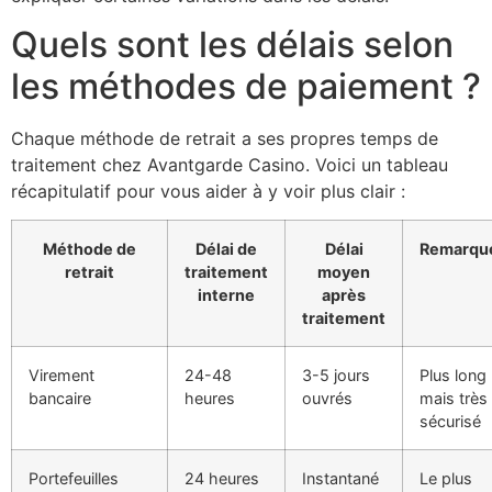
Quels sont les délais selon
les méthodes de paiement ?
Chaque méthode de retrait a ses propres temps de
traitement chez Avantgarde Casino. Voici un tableau
récapitulatif pour vous aider à y voir plus clair :
Méthode de
Délai de
Délai
Remarqu
retrait
traitement
moyen
interne
après
traitement
Virement
24-48
3-5 jours
Plus long
bancaire
heures
ouvrés
mais très
sécurisé
Portefeuilles
24 heures
Instantané
Le plus