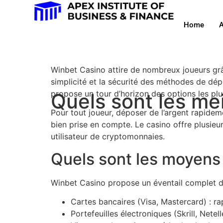
Home
A
Winbet Casino attire de nombreux joueurs grâ
simplicité et la sécurité des méthodes de dép
propose un tour d’horizon des options les plu
Quels sont les me
Pour tout joueur, déposer de l’argent rapideme
bien prise en compte. Le casino offre plusieu
utilisateur de cryptomonnaies.
Quels sont les moyens
Winbet Casino propose un éventail complet de
Cartes bancaires (Visa, Mastercard) : ra
Portefeuilles électroniques (Skrill, Netel