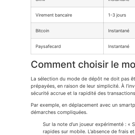
Virement bancaire
1-3 jours
Bitcoin
Instantané
Paysafecard
Instantané
Comment choisir le mo
La sélection du mode de dépôt ne doit pas êtr
prépayées, en raison de leur simplicité. À l’in
sécurité accrue et la rapidité des transactions
Par exemple, en déplacement avec un smartphon
démarches compliquées.
Sur la note d’un joueur expérimenté : « S
rapides sur mobile. L’absence de frais et 