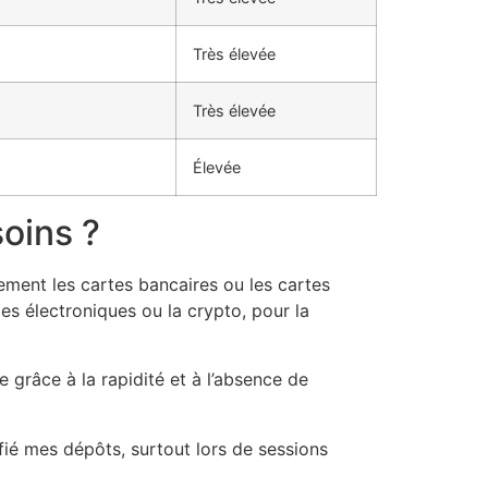
Très élevée
Très élevée
Élevée
oins ?
nement les cartes bancaires ou les cartes
les électroniques ou la crypto, pour la
 grâce à la rapidité et à l’absence de
lifié mes dépôts, surtout lors de sessions