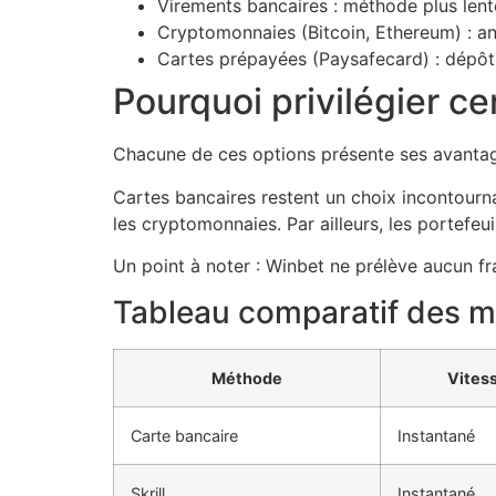
Virements bancaires : méthode plus lent
Cryptomonnaies (Bitcoin, Ethereum) : ano
Cartes prépayées (Paysafecard) : dépôt
Pourquoi privilégier c
Chacune de ces options présente ses avantage
Cartes bancaires restent un choix incontournab
les cryptomonnaies. Par ailleurs, les portefe
Un point à noter : Winbet ne prélève aucun fra
Tableau comparatif des m
Méthode
Vites
Carte bancaire
Instantané
Skrill
Instantané