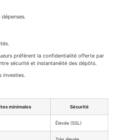
s dépenses.
tés.
eurs préfèrent la confidentialité offerte par
tre sécurité et instantanéité des dépôts.
 investies.
ites minimales
Sécurité
Élevée (SSL)
Très élevée