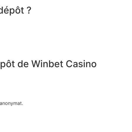
 dépôt ?
épôt de Winbet Casino
’anonymat.