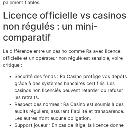
paiement fiables.
Licence officielle vs casinos
non régulés : un mini-
comparatif
La différence entre un casino comme Ra avec licence
officielle et un opérateur non régulé est sensible, voire
critique :
Sécurité des fonds : Ra Casino protège vos dépôts
grâce à des systèmes bancaires certifiés. Les
casinos non licenciés peuvent retarder ou refuser
les retraits.
Respect des normes : Ra Casino est soumis à des
audits réguliers, assurant fiabilité et transparence.
Les autres n’ont aucune obligation.
Support joueur : En cas de litige, la licence donne