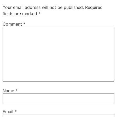
Your email address will not be published.
Required
fields are marked
*
Comment
*
Name
*
Email
*