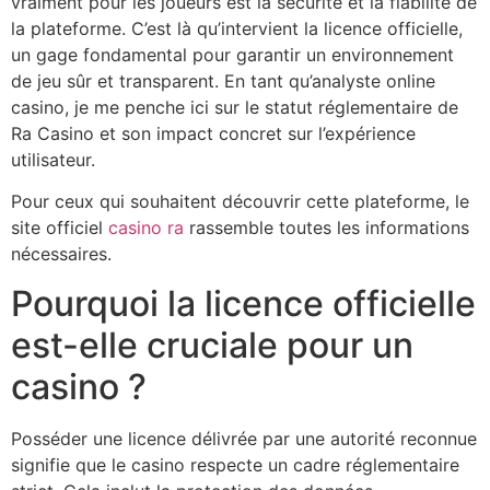
vraiment pour les joueurs est la sécurité et la fiabilité de
la plateforme. C’est là qu’intervient la licence officielle,
un gage fondamental pour garantir un environnement
de jeu sûr et transparent. En tant qu’analyste online
casino, je me penche ici sur le statut réglementaire de
Ra Casino et son impact concret sur l’expérience
utilisateur.
Pour ceux qui souhaitent découvrir cette plateforme, le
site officiel
casino ra
rassemble toutes les informations
nécessaires.
Pourquoi la licence officielle
est-elle cruciale pour un
casino ?
Posséder une licence délivrée par une autorité reconnue
signifie que le casino respecte un cadre réglementaire