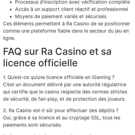
Processus d’inscription avec vérification complète
Accès à un support client réactif et professionnel
Moyens de paiement variés et sécurisés
Ces éléments permettent à Ra Casino de se positionner
comme une plateforme fiable dans le secteur du jeu en
ligne.
FAQ sur Ra Casino et sa
licence officielle
1. Qu’est-ce qu’une licence officielle en iGaming ?
C’est un document délivré par une autorité régulatrice
qui certifie que le casino respecte des normes strictes
de sécurité, de fair-play, et de protection des joueurs.
2. Ra Casino est-il sûr pour effectuer des dépôts ?
Oui, grâce à sa licence et au cryptage SSL, tous les
paiements sont sécurisés.