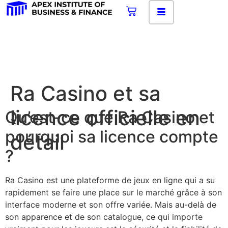
Ra Casino et sa
licence officielle en
Qu’est-ce que Ra Casino et
pourquoi sa licence compte
détail
?
Ra Casino est une plateforme de jeux en ligne qui a su
rapidement se faire une place sur le marché grâce à son
interface moderne et son offre variée. Mais au-delà de
son apparence et de son catalogue, ce qui importe