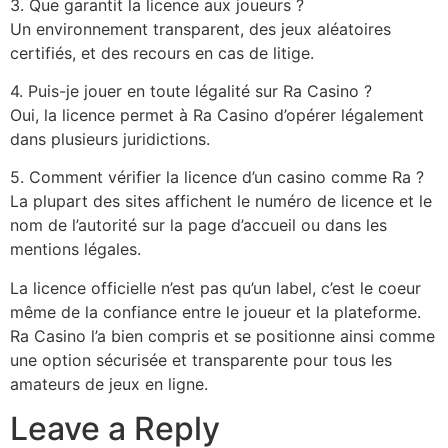
3. Que garantit la licence aux joueurs ?
Un environnement transparent, des jeux aléatoires
certifiés, et des recours en cas de litige.
4. Puis-je jouer en toute légalité sur Ra Casino ?
Oui, la licence permet à Ra Casino d’opérer légalement
dans plusieurs juridictions.
5. Comment vérifier la licence d’un casino comme Ra ?
La plupart des sites affichent le numéro de licence et le
nom de l’autorité sur la page d’accueil ou dans les
mentions légales.
La licence officielle n’est pas qu’un label, c’est le coeur
même de la confiance entre le joueur et la plateforme.
Ra Casino l’a bien compris et se positionne ainsi comme
une option sécurisée et transparente pour tous les
amateurs de jeux en ligne.
Leave a Reply