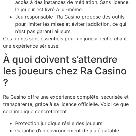
accès à des instances de médiation. Sans licence,
le joueur est livré à lui-même.
Jeu responsable : Ra Casino propose des outils
pour limiter les mises et éviter l’addiction, ce qui
n’est pas garanti ailleurs.
Ces points sont essentiels pour un joueur recherchant
une expérience sérieuse.
À quoi doivent s’attendre
les joueurs chez Ra Casino
?
Ra Casino offre une expérience complète, sécurisée et
transparente, grâce à sa licence officielle. Voici ce que
cela implique concrètement :
Protection juridique réelle des joueurs
Garantie d’un environnement de jeu équitable