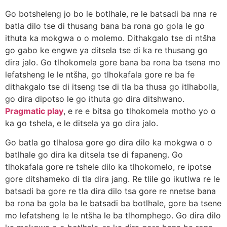
Go botsheleng jo bo le botlhale, re le batsadi ba nna re
batla dilo tse di thusang bana ba rona go gola le go
ithuta ka mokgwa o o molemo. Dithakgalo tse di ntšha
go gabo ke engwe ya ditsela tse di ka re thusang go
dira jalo. Go tlhokomela gore bana ba rona ba tsena mo
lefatsheng le le ntšha, go tlhokafala gore re ba fe
dithakgalo tse di itseng tse di tla ba thusa go itlhabolla,
go dira dipotso le go ithuta go dira ditshwano.
Pragmatic play
, e re e bitsa go tlhokomela motho yo o
ka go tshela, e le ditsela ya go dira jalo.
Go batla go tlhalosa gore go dira dilo ka mokgwa o o
batlhale go dira ka ditsela tse di fapaneng. Go
tlhokafala gore re tshele dilo ka tlhokomelo, re ipotse
gore ditshameko di tla dira jang. Re tlile go ikutlwa re le
batsadi ba gore re tla dira dilo tsa gore re nnetse bana
ba rona ba gola ba le batsadi ba botlhale, gore ba tsene
mo lefatsheng le le ntšha le ba tlhomphego. Go dira dilo