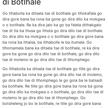
di Botlhale
Go tlhabolla ka ditsela tse di botlhale go tlhokafala go
dira gore bana ba rona ba gone go dira dilo ka mokgwa
o o botlhale. Re ka dira jalo ka go ba felela dithakgalo
tse di tla ba thusa go ithuta go dira dilo tse di botlhale.
Go dira dilo ka mokgwa o o botlhale go dira gore bana
ba rona ba ithaise, ba itlhabolle le ba itumele. Go
tlhomamela bana ka ditsela tse di botlhale, re ka dira
gore ba gone go dira dilo tse di botlhale, go dira dilo
tse di molemo le go dira dilo tse di tlhomphego.
Go itlhabolla ka ditsela tse di botlhale go tlile go dira
gore bana ba rona ba gone go dira dilo tse di molemo,
go dira dilo tse di tlhomphego le go gola ba le batsadi
ba botlhale. Re tlile go dira gore bana ba rona ba gona
go dira dilo ka mokgwa o o botlhale, go dira dilo tse di
molemo le go dira dilo tse di tlhomphego. Go
botsheleng jo bo le botlhale, re tlile go dira gore bana