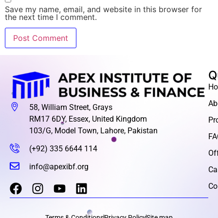
Save my name, email, and website in this browser for
the next time I comment.
Q
H
Ab
58, William Street, Grays
RM17 6DY, Essex, United Kingdom
Pr
103/G, Model Town, Lahore, Pakistan
FA
(+92) 335 6644 114
Of
info@apexibf.org
Ca
Co
Terms & Conditions
Privacy Policy
Site map