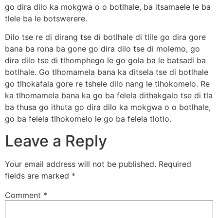
go dira dilo ka mokgwa o o botlhale, ba itsamaele le ba
tlele ba le botswerere.
Dilo tse re di dirang tse di botlhale di tlile go dira gore
bana ba rona ba gone go dira dilo tse di molemo, go
dira dilo tse di tlhomphego le go gola ba le batsadi ba
botlhale. Go tlhomamela bana ka ditsela tse di botlhale
go tlhokafala gore re tshele dilo nang le tlhokomelo. Re
ka tlhomamela bana ka go ba felela dithakgalo tse di tla
ba thusa go ithuta go dira dilo ka mokgwa o o botlhale,
go ba felela tlhokomelo le go ba felela tlotlo.
Leave a Reply
Your email address will not be published.
Required
fields are marked
*
Comment
*