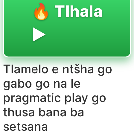
🔥 Tlhala
▶️
Tlamelo e ntšha go
gabo go na le
pragmatic play go
thusa bana ba
setsana