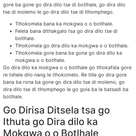
gore ba gone go dira dilo tse di botlhale, go dira dilo
tse di molemo le go dira dilo tse di tlhomphego.
Tlhokomela bana ka mokgwa o o botlhale.
Felela bana dithakgalo tsa go dira dilo tse di
botlhale.
Tlhokomela go dira dilo ka mokgwa o o botlhale.
Tlhokomela gore bana ba gona go dira dilo ka
mokgwa o o botlhale.
Go dira dilo ka mokgwa o o botlhale go tlhokafala gore
re tshele dilo nang le tlhokomelo. Re tlile go dira gore
bana ba rona ba gone go dira dilo tse di molemo, go
dira dilo tse di tlhomphego le go gola ba le batsadi ba
botlhale.
Go Dirisa Ditsela tsa go
Ithuta go Dira dilo ka
Mokgwa o o Botlhale