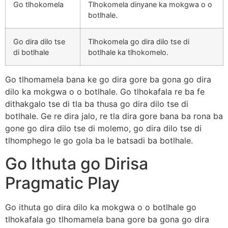
Go tlhokomela
Tlhokomela dinyane ka mokgwa o o
botlhale.
Go dira dilo tse
Tlhokomela go dira dilo tse di
di botlhale
botlhale ka tlhokomelo.
Go tlhomamela bana ke go dira gore ba gona go dira
dilo ka mokgwa o o botlhale. Go tlhokafala re ba fe
dithakgalo tse di tla ba thusa go dira dilo tse di
botlhale. Ge re dira jalo, re tla dira gore bana ba rona ba
gone go dira dilo tse di molemo, go dira dilo tse di
tlhomphego le go gola ba le batsadi ba botlhale.
Go Ithuta go Dirisa
Pragmatic Play
Go ithuta go dira dilo ka mokgwa o o botlhale go
tlhokafala go tlhomamela bana gore ba gona go dira