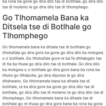
ba rona ba gone go dira dilo tse di botlhale, go dira dilo
tse di molemo le go dira dilo tse di tlhomphego.
Go Tlhomamela Bana ka
Ditsela tse di Botlhale go
Tlhomphego
Go tlhomamela bana ka ditsela tse di botlhale go
tlhokafala go dira gore ba gone go dira dilo ka mokgwa
o o botlhale. Go tlhokafala gore re ba fe dithakgalo tse
di tla ba thusa go dira dilo tse di botlhale. Go dira dilo
ka mokgwa o o botlhale go dira gore bana ba rona ba
ithute go itlhabolla, go dira dipotso le go dira
ditshwano. Go tlhomamela bana ka ditsela tse di
botlhale, re ka dira gore ba gone go dira dilo tse di
botlhale, go dira dilo tse di molemo le go dira dilo tse di
tlhomphego. Go tlhomamela bana ka ditsela tse di
botlhale go re thusa go dira gore bana ba rona ba gona